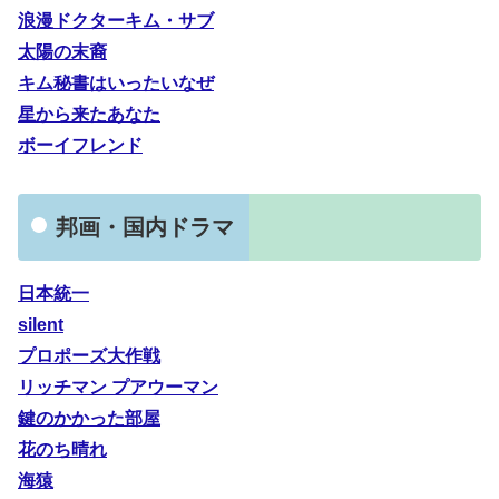
浪漫ドクターキム・サブ
太陽の末裔
キム秘書はいったいなぜ
星から来たあなた
ボーイフレンド
邦画・国内ドラマ
日本統一
silent
プロポーズ大作戦
リッチマン プアウーマン
鍵のかかった部屋
花のち晴れ
海猿