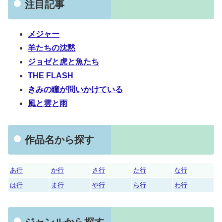
注目記事
メジャー
羊たちの沈黙
ジョゼと虎と魚たち
THE FLASH
きみの瞳が問いかけている
風と雲と雨
作品名から探す
あ行
か行
さ行
た行
な行
は行
ま行
や行
ら行
わ行
ジャンルから探す