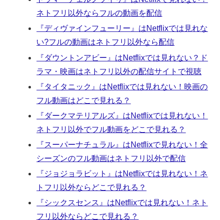
ネトフリ以外ならフルの動画を配信
『ディヴァインフューリー』はNetflixでは見れな
い?フルの動画はネトフリ以外なら配信
『ダウントンアビー』はNetflixでは見れない？ド
ラマ・映画はネトフリ以外の配信サイトで視聴
『タイタニック』はNetflixでは見れない！映画の
フル動画はどこで見れる？
『ダークマテリアルズ』はNetflixでは見れない！
ネトフリ以外でフル動画をどこで見れる？
『スーパーナチュラル』はNetflixで見れない！全
シーズンのフル動画はネトフリ以外で配信
『ジョジョラビット』はNetflixでは見れない！ネ
トフリ以外ならどこで見れる？
『シックスセンス』はNetflixでは見れない！ネト
フリ以外ならどこで見れる？