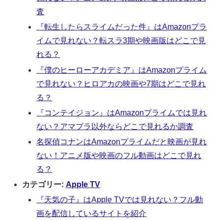
査
『転生したらスライムだった件』はAmazonプラ
イムで見れない？転スラ3期や映画版はどこで見
れる？
『僕のヒーローアカデミア』はAmazonプライム
で見れない？ヒロアカの映画や7期はどこで見れ
る？
『コンテイジョン』はAmazonプライムでは見れ
ない？アマプラ以外ならどこで見れるか調査
名探偵コナンはAmazonプライムだと映画が見れ
ない！アニメ版や映画のフル動画はどこで見れ
る？
カテゴリー:
Apple TV
『天気の子』はApple TVでは見れない？フル動
画を配信しているサイトを紹介