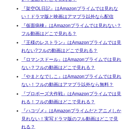
『架空OL日記』はAmazonプライムでは見れな
い！ドラマ版と映画はアマプラ以外なら配信
『仮面病棟』はAmazonプライムでは見れない？
フル動画はどこで見れる？
『王様のレストラン』はAmazonプライムでは見
れない?フルの動画はどこで見れる？
『ロマンスドール』はAmazonプライムでは見れ
ない？フルの動画はどこで見れる？
『やまとなでしこ』はAmazonプライムでは見れ
ない！フルの動画はアマプラ以外なら無料？
『プロポーズ大作戦』はAmazonプライムでは見
れる！フルの動画はどこで見れる？
『ハコヅメ』はAmazonプライムだとアニメしか
見れない！実写ドラマ版のフル動画はどこで見
れる？