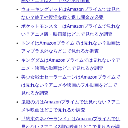
画やアニメはどこで見れるか調査
ウォーキングデッドはAmazonプライムでは見れ
ない？終了や復活を繰り返し課金が必要
ポケットモンスターはAmazonプライムで見れな
い？アニメ版・映画版はどこで見れるか調査
トンイはAmazonプライムでは見れない？動画は
アマプラ以外ならどこで見れるか調査
キングダムはAmazonプライムでは見れない？ア
ニメ・映画の動画はどこで見れるか調査
美少女戦士セーラームーンはAmazonプライムで
は見れない？アニメや映画のフル動画をどこで
見れるか調査
鬼滅の刃はAmazonプライムでは見れない？アニ
メや映画はどこで見れるか調査
『約束のネバーランド』はAmazonプライムでは
見れない？アニメ2期や映画はどこで見れるか調