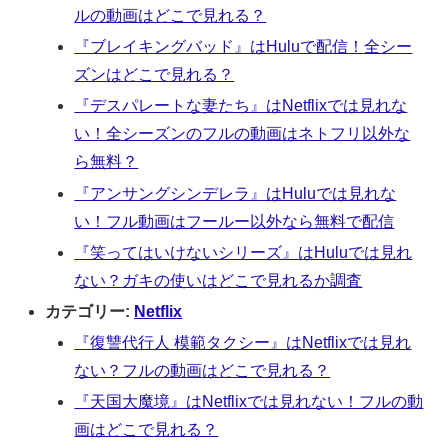
ルの動画はどこで見れる？
『ブレイキングバッド』はHuluで配信！全シー
ズンはどこで見れる？
『デスパレートな妻たち』はNetflixでは見れな
い！全シーズンのフルの動画はネトフリ以外な
ら無料？
『アンサングシンデレラ』はHuluでは見れな
い！フル動画はフールー以外なら無料で配信
『笑ってはいけないシリーズ』はHuluでは見れ
ない？ガキの使いはどこで見れるか調査
カテゴリー:
Netflix
『復讐代行人 模範タクシー』はNetflixでは見れ
ない？フルの動画はどこで見れる？
『天国大魔境』はNetflixでは見れない！フルの動
画はどこで見れる？