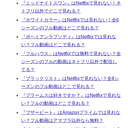
『ミッドナイトスワン』はNetflixで見れない！ネ
トフリ以外でどこで見れる？
『ホワイトカラー』はNetflixでは見れない！全6
シーズンのフル動画はどこで見れる？
『ボヘミアンラプソディ』はNetflixでは見れな
い？フル動画はどこで見れる？
『フルハウス』はNetflixでは無料で見れない？全
シーズンのフルの動画はネトフリ以外で配信し
てる？
『ブラックリスト』はNetflixで見れない？全8シ
ーズンのフル動画はどこで見れる？
『ブラームスは好きですか？』はNetflixで見れな
い？フルの動画はどこで見れる？
『ブザービート』はAmazonプライムでは見れな
い？フル動画はアマプラ以外なら無料？