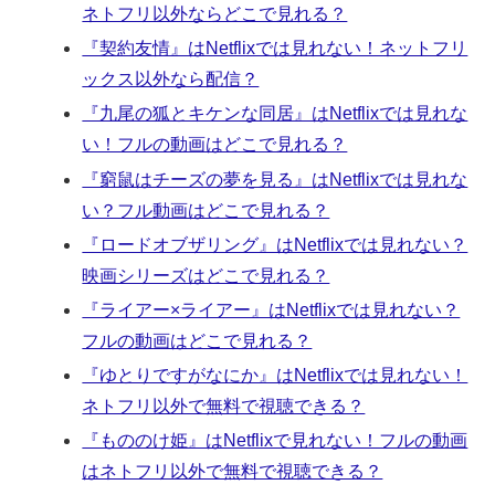
ネトフリ以外ならどこで見れる？
『契約友情』はNetflixでは見れない！ネットフリ
ックス以外なら配信？
『九尾の狐とキケンな同居』はNetflixでは見れな
い！フルの動画はどこで見れる？
『窮鼠はチーズの夢を見る』はNetflixでは見れな
い？フル動画はどこで見れる？
『ロードオブザリング』はNetflixでは見れない？
映画シリーズはどこで見れる？
『ライアー×ライアー』はNetflixでは見れない？
フルの動画はどこで見れる？
『ゆとりですがなにか』はNetflixでは見れない！
ネトフリ以外で無料で視聴できる？
『もののけ姫』はNetflixで見れない！フルの動画
はネトフリ以外で無料で視聴できる？