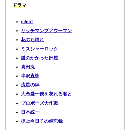
ドラマ
silent
リッチマンプアウーマン
花のち晴れ
ミスシャーロック
鍵のかかった部屋
真田丸
半沢直樹
流星の絆
大恋愛〜僕を忘れる君と
プロポーズ大作戦
日本統一
掟上今日子の備忘録