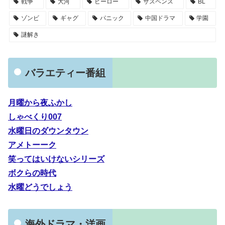
戦争
大河
ヒーロー
サスペンス
BL
ゾンビ
ギャグ
パニック
中国ドラマ
学園
謎解き
バラエティー番組
月曜から夜ふかし
しゃべくり007
水曜日のダウンタウン
アメトーーク
笑ってはいけないシリーズ
ボクらの時代
水曜どうでしょう
海外ドラマ・洋画