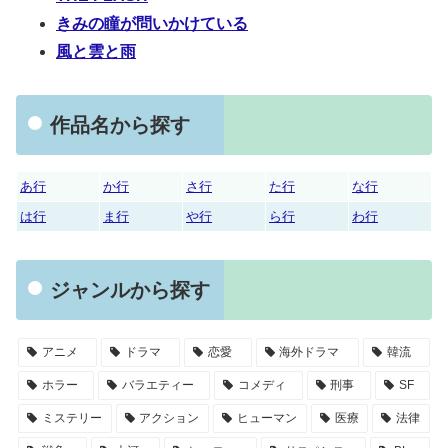
きみの瞳が問いかけている
風と雲と雨
作品名から探す
あ行
か行
さ行
た行
な行
は行
ま行
や行
ら行
わ行
ジャンルから探す
アニメ
ドラマ
恋愛
海外ドラマ
韓流
ホラー
バラエティー
コメディ
刑事
SF
ミステリー
アクション
ヒューマン
医療
法律