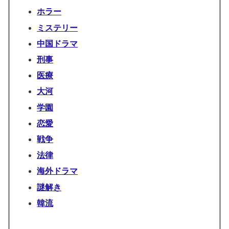
ホラー
ミステリー
中国ドラマ
刑事
医療
大河
学園
恋愛
戦争
法律
海外ドラマ
謎解き
韓流