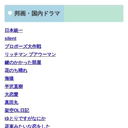
邦画・国内ドラマ
日本統一
silent
プロポーズ大作戦
リッチマン プアウーマン
鍵のかかった部屋
花のち晴れ
海猿
半沢直樹
大恋愛
真田丸
架空OL日記
ゆとりですがなにか
花束みたいな恋をした