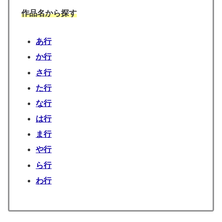
作品名から探す
あ行
か行
さ行
た行
な行
は行
ま行
や行
ら行
わ行