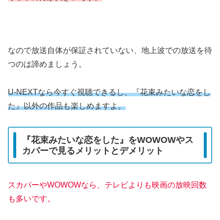
なので放送自体が保証されていない、地上波での放送を待
つのは諦めましょう。
U-NEXTなら今すぐ視聴できるし、『花束みたいな恋をし
た』以外の作品も楽しめますよ。
『花束みたいな恋をした』をWOWOWやス
カパーで見るメリットとデメリット
スカパーやWOWOWなら、テレビよりも映画の放映回数
も多いです。