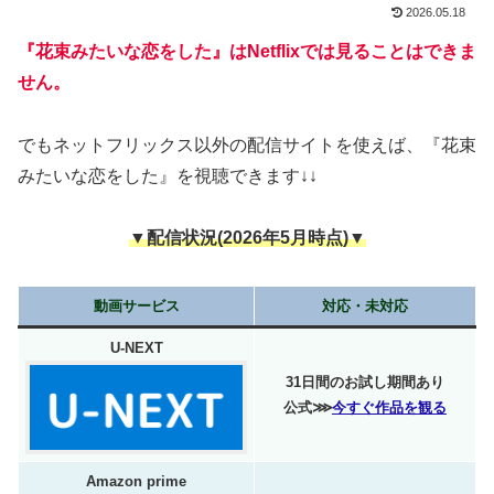
2026.05.18
『花束みたいな恋をした』はNetflixでは見ることはできま
せん。
でもネットフリックス以外の配信サイトを使えば、『花束
みたいな恋をした』を視聴できます↓↓
▼配信状況(2026年5月時点)▼
動画サービス
対応・未対応
U-NEXT
31日間のお試し期間あり
公式⋙
今すぐ作品を観る
Amazon prime