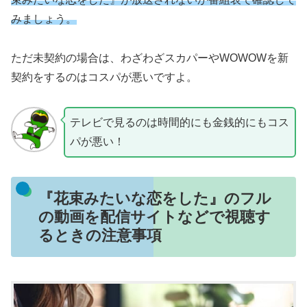
みましょう。
ただ未契約の場合は、わざわざスカパーやWOWOWを新
契約をするのはコスパが悪いですよ。
テレビで見るのは時間的にも金銭的にもコス
パが悪い！
『花束みたいな恋をした』のフル
の動画を配信サイトなどで視聴す
るときの注意事項