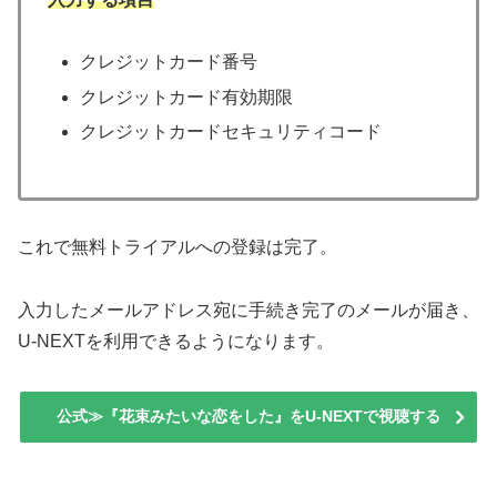
クレジットカード番号
クレジットカード有効期限
クレジットカードセキュリティコード
これで無料トライアルへの登録は完了。
入力したメールアドレス宛に手続き完了のメールが届き、
U-NEXTを利用できるようになります。
公式≫『花束みたいな恋をした』をU-NEXTで視聴する