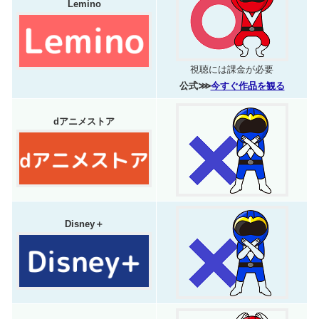
Lemino
視聴には課金が必要
公式⋙
今すぐ作品を観る
dアニメストア
Disney＋