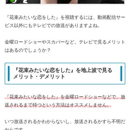
『花束みたいな恋をした』を視聴するには、動画配信サー
ビス以外にもテレビでの放送がありますよね。
金曜ロードショーやスカパーなど、テレビで見るメリット
はあるのでしょうか？
『花束みたいな恋をした』を地上波で見る
メリット・デメリット
『花束みたいな恋をした』を金曜ロードショーなどで、放
送されるまで待つという方法はオススメしません。
いつ放送されるかわからないし、放送されるかすら不明だ
からです。