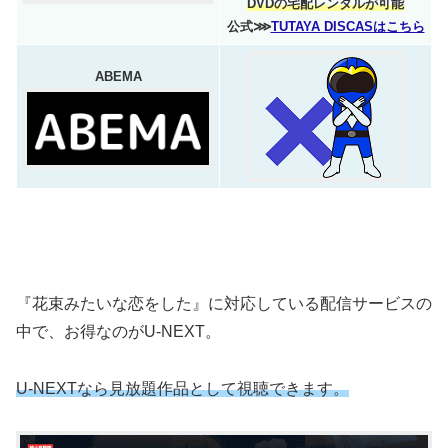
DVDの宅配レンタルが可能
公式⋙
TUTAYA DISCASはこちら
ABEMA
『花束みたいな恋をした』に対応している配信サービスの
中で、お得なのがU-NEXT。
U-NEXTなら見放題作品として視聴できます。