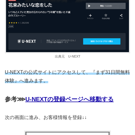
出典元 U-NEXT
U-NEXTの公式サイトにアクセスして、『まず31日間無料
体験』へ進みます。
参考⋙
U-NEXTの登録ページへ移動する
次の画面に進み、お客様情報を登録↓↓