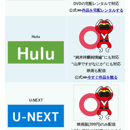
DVDの宅配レンタルで対応
公式⋙
作品を宅配レンタルする
Hulu
“純米吟醸純情編”にも対応
“山岸ですがなにか”にも対応
映画も配信
公式⋙
今すぐ作品を観る
U-NEXT
映画版(399円)のみ配信