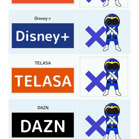
Disney＋
TELASA
DAZN